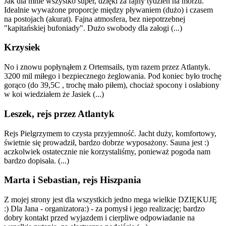
Jak dla mnie wszystko super, dzięki za fajny tydzień na morzu.
Idealnie wyważone proporcje między pływaniem (dużo) i czasem
na postojach (akurat). Fajna atmosfera, bez niepotrzebnej
"kapitańskiej bufoniady". Dużo swobody dla załogi (...)
Krzysiek
No i znowu popłynąłem z Ortemsails, tym razem przez Atlantyk.
3200 mil miłego i bezpiecznego żeglowania. Pod koniec było trochę
gorąco (do 39,5C , trochę mało piłem), chociaż spocony i osłabiony
w koi wiedziałem że Jasiek (...)
Leszek, rejs przez Atlantyk
Rejs Pielgrzymem to czysta przyjemność. Jacht duży, komfortowy,
świetnie się prowadził, bardzo dobrze wyposażony. Sauna jest :)
aczkolwiek ostatecznie nie korzystaliśmy, ponieważ pogoda nam
bardzo dopisała. (...)
Marta i Sebastian, rejs Hiszpania
Z mojej strony jest dla wszystkich jedno mega wielkie DZIĘKUJĘ
:) Dla Jana - organizatora:) - za pomysł i jego realizację; bardzo
dobry kontakt przed wyjazdem i cierpliwe odpowiadanie na