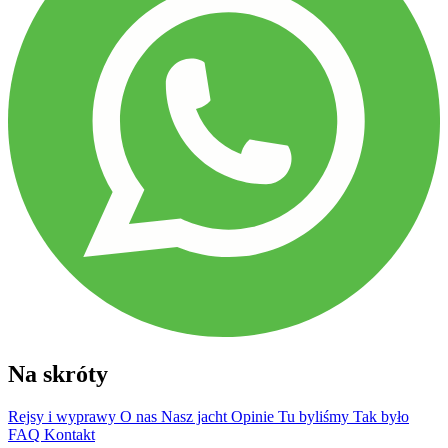
Na skróty
Rejsy i wyprawy
O nas
Nasz jacht
Opinie
Tu byliśmy
Tak było
FAQ
Kontakt