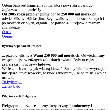
Ortem Sails jest kameralną firmą, która powstała z pasji do
żeglarstwa
i do
podróży
.
Od 2005 roku
przepłynęliśmy ponad
250 000 mil morskich
i
odwiedziliśmy
>
80 krajów.
Żeglowaliśmy po morzach zimnych i
po morzach ciepłych, organizując
ponad 400 rejsów
o różnym
charakterze.
O nas
Opinie
Byliśmy w ponad 80 krajach
... przepłynęliśmy
z Wami 250 000 mil morskich
. Odwiedziliśmy
tysiące miejsc
w różnych zakątkach świata.
Były to
rejsy
żeglarskie
i
wyprawy lądowe
.
Wiele z nich znamy jak własną kieszeń. Znamy
lokalne zwyczaje
i
najlepsze "miejscówki"
, w które zabierzemy Cię na rejsie Twoich
marzeń.
Tu byliśmy...
...a tak było
Pilgrim, czyli Pielgrzym...
Pielgrzym to nasz oceaniczny,
bezpieczny, komfortowy i