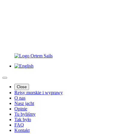
Close
Rejsy morskie i wyprawy
O nas
Nasz jacht
Opinie
Tu byliśmy
Tak było
FAQ
Kontakt