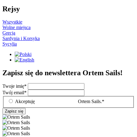
Rejsy
Wszystkie
Wolne miejsca
Grecja
Sardynia i Korsyka
Sycylia
Zapisz się do newslettera Ortem Sails!
Twoje imię
*
Twój email
*
Akceptuję
Politykę prywatności
Ortem Sails.*
Zapisz się