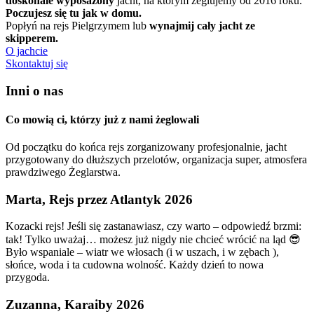
doskonale wyposażony
jacht, na którym żeglujemy od 2016 roku.
Poczujesz się tu jak w domu.
Popłyń na rejs Pielgrzymem lub
wynajmij cały jacht ze
skipperem.
O jachcie
Skontaktuj się
Inni o nas
Co mowią ci, którzy już z nami żeglowali
Od początku do końca rejs zorganizowany profesjonalnie, jacht
przygotowany do dłuższych przelotów, organizacja super, atmosfera
prawdziwego Żeglarstwa.
Marta, Rejs przez Atlantyk 2026
Kozacki rejs! Jeśli się zastanawiasz, czy warto – odpowiedź brzmi:
tak! Tylko uważaj… możesz już nigdy nie chcieć wrócić na ląd 😎
Było wspaniale – wiatr we włosach (i w uszach, i w zębach ),
słońce, woda i ta cudowna wolność. Każdy dzień to nowa
przygoda.
Zuzanna, Karaiby 2026