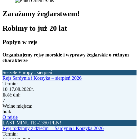
Zarażamy żeglarstwem!
Robimy to już 20 lat
Popłyń w rejs
Organizujemy rejsy morskie i wyprawy żeglarskie o różnym
charakterze
Seszele Europy - sierpień
Rejs Sardynia i Korsyka – sierpień 2026
Termin:
10-17.08.2026r.
Ilość dni:
7
Wolne miejsca:
brak
O rejsie
LAST MINUTE -1350 PLN!
Rejs rodzinny z dziećmi – Sardynia i Korsyka 2026
Termin: