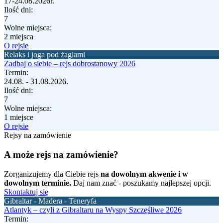
17-24.08.2026r.
Ilość dni:
7
Wolne miejsca:
2 miejsca
O rejsie
Relaks i joga pod żaglami
Zadbaj o siebie – rejs dobrostanowy 2026
Termin:
24.08. - 31.08.2026.
Ilość dni:
7
Wolne miejsca:
1 miejsce
O rejsie
Rejsy na zamówienie
A może rejs na zamówienie?
Zorganizujemy dla Ciebie rejs
na dowolnym akwenie i w
dowolnym terminie.
Daj nam znać - poszukamy najlepszej opcji.
Skontaktuj się
Gibraltar - Madera - Teneryfa
Atlantyk – czyli z Gibraltaru na Wyspy Szczęśliwe 2026
Termin: