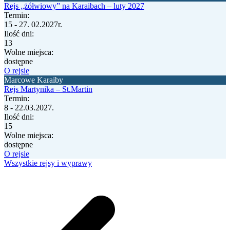
Rejs „żółwiowy” na Karaibach – luty 2027
Termin:
15 - 27. 02.2027r.
Ilość dni:
13
Wolne miejsca:
dostępne
O rejsie
Marcowe Karaiby
Rejs Martynika – St.Martin
Termin:
8 - 22.03.2027.
Ilość dni:
15
Wolne miejsca:
dostępne
O rejsie
Wszystkie rejsy i wyprawy