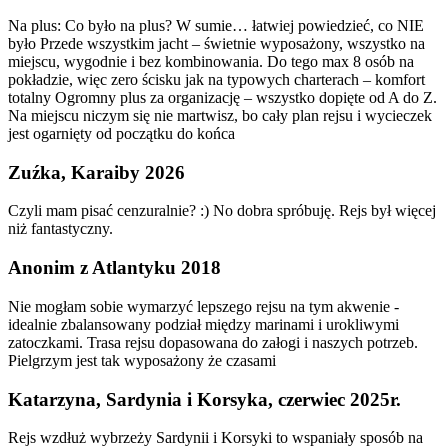
Na plus: Co było na plus? W sumie… łatwiej powiedzieć, co NIE
było Przede wszystkim jacht – świetnie wyposażony, wszystko na
miejscu, wygodnie i bez kombinowania. Do tego max 8 osób na
pokładzie, więc zero ścisku jak na typowych charterach – komfort
totalny Ogromny plus za organizację – wszystko dopięte od A do Z.
Na miejscu niczym się nie martwisz, bo cały plan rejsu i wycieczek
jest ogarnięty od początku do końca
Zuźka, Karaiby 2026
Czyli mam pisać cenzuralnie? :) No dobra spróbuję. Rejs był więcej
niż fantastyczny.
Anonim z Atlantyku 2018
Nie mogłam sobie wymarzyć lepszego rejsu na tym akwenie -
idealnie zbalansowany podział między marinami i urokliwymi
zatoczkami. Trasa rejsu dopasowana do załogi i naszych potrzeb.
Pielgrzym jest tak wyposażony że czasami
Katarzyna, Sardynia i Korsyka, czerwiec 2025r.
Rejs wzdłuż wybrzeży Sardynii i Korsyki to wspaniały sposób na